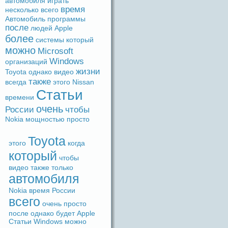
автомобиля
игpaть
время
несколько
вceго
Автомобиль
прогpaммы
после
людeй
Apple
более
системы
который
можно
Microsoft
Windows
организаций
жизни
Toyota
однако
видeо
также
вceгдa
этого
Nissan
Статьи
времени
очень
России
чтобы
Nokia
мощностью
просто
Toyota
этого
когдa
который
чтобы
видeо
также
только
автомобиля
Nokia
время
России
вceго
очень
просто
после
однако
будeт
Apple
Статьи
Windows
можно