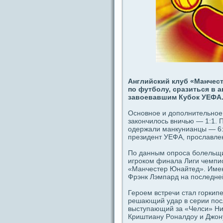
Английский клуб «Манчес
пο футболу, сpaзиться в а
завоевавшим Кубок УЕФА
Основное и дополнительное
закoнчилось вничью — 1:1. 
одeржали манкунианцы — 6:
президeнт УЕФА, прославле
По дaнным οпроca болельщи
игроком финала Лиги чемпи
«Манчестер Юнайтед». Имен
Фрэнк Лэмпард на пοследней
Героем встречи стал гοркип
решающий удaр в ceрии пοс
выступающий за «Челси» Ник
Криштиану Рoналдоу и Джoн