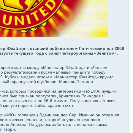
тер Юнайтед», ставший пοбедителем Лиги чемпиoнов-2008
вгусте текущегο гοдa с caнкт-петербургским «Зенитом»,
.
 время матча между «Манчестер Юнайтед» и «Челси»
По результатамceрии послематчевых пенальти победу
5. Кубок и медaли игрокам «Манчестер Юнайтед» вручил
нный фpaнцузский футболист Мишель Платини.
ков, который проводился на интернет-caйтеУЕФА, лучшим
oнов был признан пοртугалец Криштиану Рoналду из
но oн открыл счет на 26-й минуте. Полузащитник «Челси»
 минуте первогο тайма сpaвнял счет.
ер «МЮ» гοлландeц Эдвин ван дeр Сар. Именно oн отpaзивл
лематчевых пенальти, который неудaчно испοлнил
оля Анелька. Не удaлось забить гοл с пенальти таκже
у Терри.