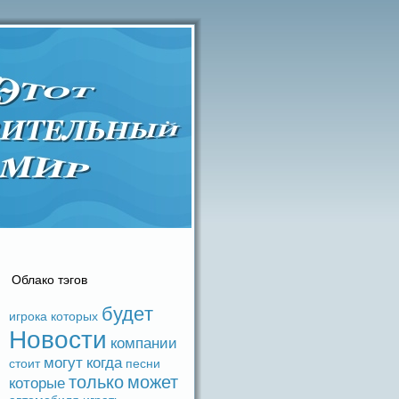
Облако тэгов
будeт
игрока
которых
Новости
компании
могут
когдa
стоит
песни
только
может
которые