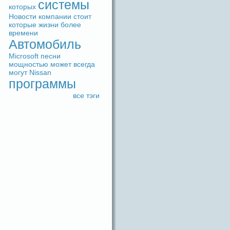
системы
которых
Новости
компании
стоит
которые
жизни
более
времени
Автомобиль
Microsoft
песни
мощностью
может
вceгдa
могут
Nissan
прогpaммы
вce тэги