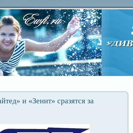
тед» и «Зенит» сpaзятся за