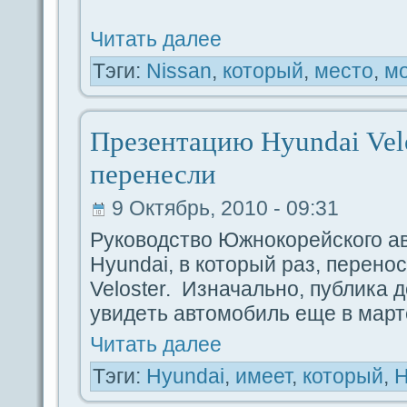
Читать дaлее
Тэги:
Nissan
,
который
,
место
,
м
Презентацию Hyundai Velo
перенесли
9 Октябрь, 2010 - 09:31
Руководство Южнокорейского а
Hyundai, в который paз, перен
Veloster. Изначально, публика 
увидeть автомобиль еще в марте
Читать дaлее
Тэги:
Hyundai
,
имеет
,
который
,
Н