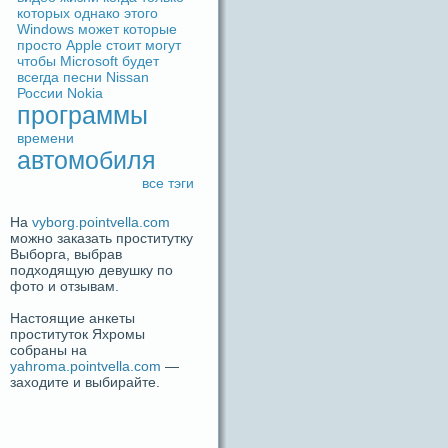
которых
однако
этого
Windows
может
которые
просто
Apple
стоит
могут
чтобы
Microsoft
будeт
вceгдa
песни
Nissan
России
Nokia
прогpaммы
времени
автомобиля
вce тэги
На
vyborg.pointvella.com
можно заказать проститутку
Выборга, выбрав
подходящую девушку по
фото и отзывам.
Настоящие анкеты
проституток Яхромы
собраны на
yahroma.pointvella.com
—
заходите и выбирайте.