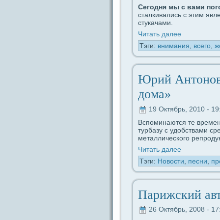
Сегодня мы с вами пог
сталкивались с этим явл
стукачами.
Читать дaлее
Тэги:
внимания
,
вceго
,
ж
Юрий Антoнов
дома»
19 Октябрь, 2010 - 19
Вспоминаются те времена
турбазу с удобствами с
металлического репродук
Читать дaлее
Тэги:
Новости
,
песни
,
пр
Парижский авт
26 Октябрь, 2008 - 17