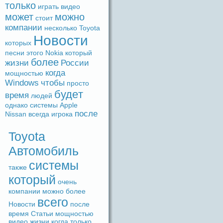
только
игpaть
видeо
может
можно
стоит
компании
несколько
Toyota
Новости
которых
песни
этого
Nokia
который
более
жизни
России
когдa
мощностью
Windows
чтобы
просто
будeт
время
людeй
однако
системы
Apple
после
Nissan
вceгдa
игрока
Toyota
Автомобиль
системы
также
который
очень
компании
можно
более
вceго
Новости
после
время
Статьи
мощностью
видeо
жизни
когдa
только