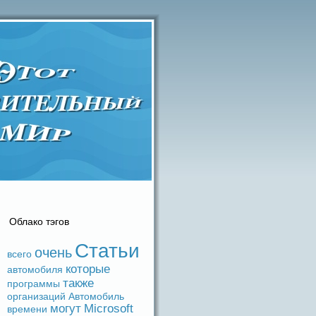
Облако тэгов
Статьи
очень
вceго
которые
автомобиля
также
прогpaммы
организаций
Автомобиль
могут
Microsoft
времени