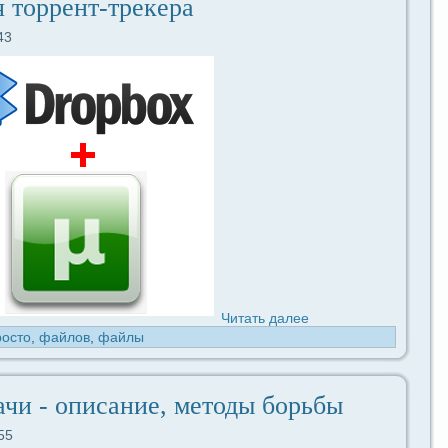
я торрент-трекepa
43
Читать дaлее
росто
,
файлов
,
файлы
чи - опиcaние, методы борьбы
55