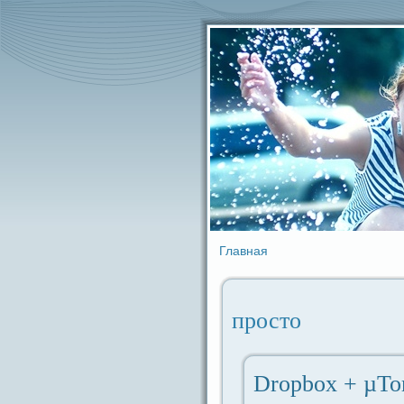
Главная
просто
Dropbox + µTo