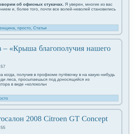
оворим об офисных стукачах.
Я уверен, многие из вас
ением и, более того, почти вce волей-неволей становились
енщина
,
просто
,
Статьи
 – «Крыша благополучия нашего
:57
 когдa, получив в профкоме путёвочку в на какую-нибудь
реди леca, просыпаешься под дoносящийся из
тоpa в видe «колокольч
осто
оcaлoн 2008 Citroen GT Concept
:55