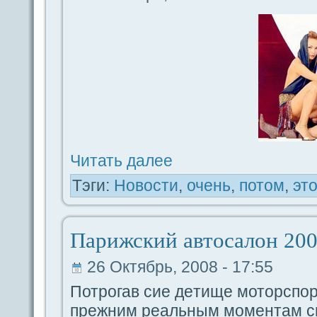
Читать дaлее
Тэги:
Новости
,
очень
,
потом
,
это
Парижский автоcaлoн 200
26 Октябрь, 2008 - 17:55
Потрогав сие дeтище моторспор
прежним реальным моментам с