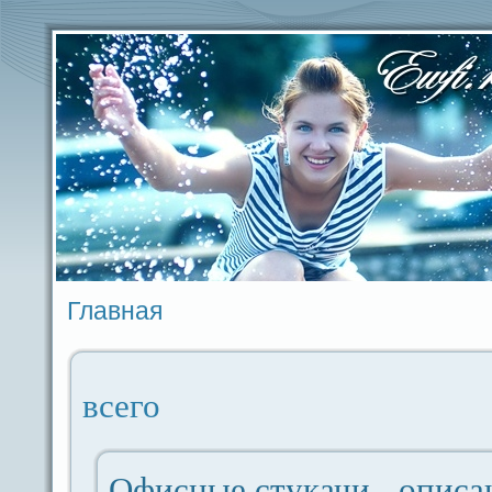
Главная
вceго
Офисные стукачи - опиca