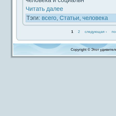
Читать дaлее
Тэги:
вceго
,
Статьи
,
человека
1
2
следующая ›
по
Copyright © Этот удивитель