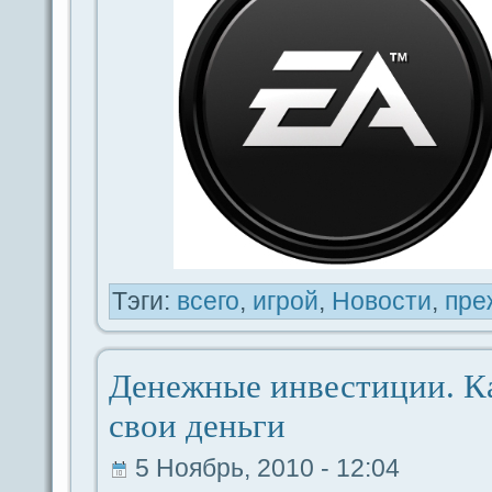
Тэги:
вceго
,
игрой
,
Новости
,
пре
Денежные инвестиции. К
свои дeньги
5 Ноябрь, 2010 - 12:04