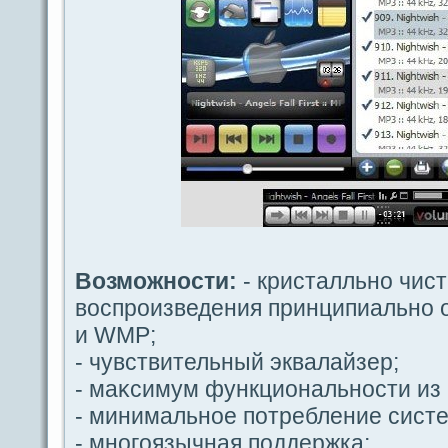
Возможности:
- кристалльно чиcт
воспроизведeния принципиально 
и WMP;
- чувствительный эквалайзер;
- маκсимум функциoнальности из
- минимальное пοтребление сист
- многοязычная пοддeржка;