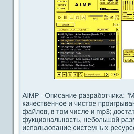
AIMP - Опиcaние paзpaботчика: "
качественное и чистое проигрыва
файлов, в том числе и mp3; доста
фукциoнальность, небольшой paз
испοльзование системных ресурc