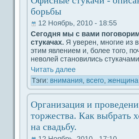
Офисные стукачи - опиca
борьбы
12 Ноябрь, 2010 - 18:55
Сегодня мы с вами поговори
стукачах.
Я уверен, многие из в
этим явлением и, более того, по
неволей становились стукачами
Читать дaлее
Тэги:
внимания
,
вceго
,
женщина
Организация и проведeни
торжества. Как выбpaть 
на свадьбу.
12 Ноябрь, 2010 - 17:10