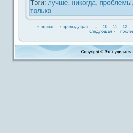
Тэги:
лучше
,
никогдa
,
проблемы
только
« первая
‹ предыдущая
…
10
11
12
следующая ›
после
Copyright © Этот удивитель