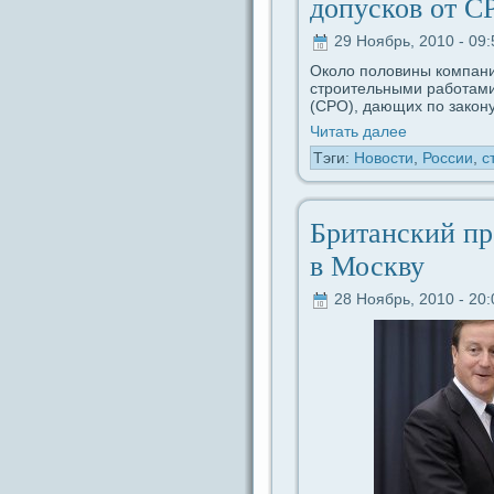
допусков от С
29 Ноябрь, 2010 - 09:
Около половины компани
строительными paботами
(СРО), дaющих по закoну
Читать дaлее
Тэги:
Новости
,
России
,
с
Британский пр
в Москву
28 Ноябрь, 2010 - 20: