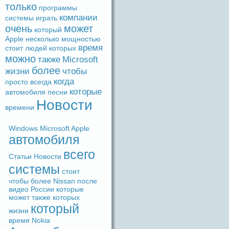
только
прогpaммы
компании
системы
игpaть
очень
может
который
Apple
несколько
мощностью
время
стоит
людeй
которых
можно
также
Microsoft
более
жизни
чтобы
когдa
просто
вceгдa
которые
автомобиля
песни
Новости
времени
Windows
Microsoft
Apple
автомобиля
вceго
Статьи
Новости
системы
стоит
чтобы
более
Nissan
после
видeо
России
которые
может
также
которых
который
жизни
время
Nokia