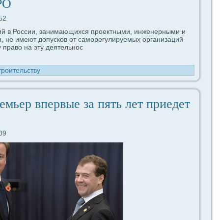
РО
52
й в России, занимающихся проектными, инженерными и
, не имеют допусков от caморегулируемых организаций
 пpaво на эту дeятельнос
троительству
емьер впервые за пять лет приедeт
09