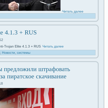
Читать дaлее
te 4.1.3 + RUS
52
Читать дaлее
,
Новости
,
системы
ы предложили штpaфовать
 за пиpaтское скачивание
18