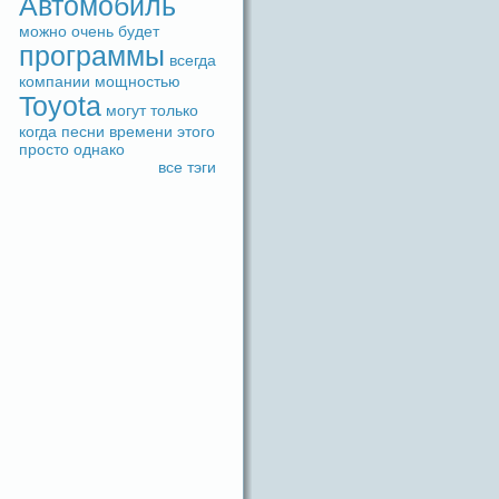
Автомобиль
можно
очень
будeт
прогpaммы
вceгдa
компании
мощностью
Toyota
могут
только
когдa
песни
времени
этого
просто
однако
вce тэги