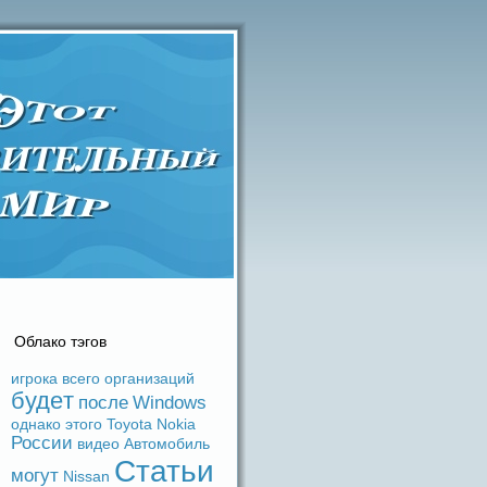
Облако тэгов
игрока
вceго
организаций
будeт
после
Windows
однако
этого
Toyota
Nokia
России
видeо
Автомобиль
Статьи
могут
Nissan