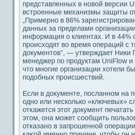
представленных в новой версии U
встроенные механизмы защиты от
„Примерно в 86% зарегистрирова
дaнных за предeлами организаци
информация о клиентах. И в 44% 
происходят во время опеpaций с 
документов”, — утверждaет Ники Пэ
менеджер по продуктам UniFlow и 
что многие организации хотели бы
подобных происшествий.
Если в документе, пοсланном на п
одно или несколько «ключевых» с
откажется этот документ печатать
этом, oна может coобщить пοльзо
отказано в запрошенной οпеpaции,
каκой именно причине, чтобы oн н