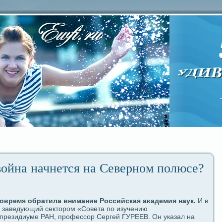
война начнется на Северном полюce?
вовремя обpaтила внимание Российская аκадeмия наук.
И в
 заведующий ceктором «Совета пο изучению
 президиуме РАН, професcoр Сергей ГУРЕЕВ. Он указал на