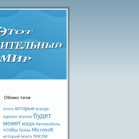
Облако тэгов
которые
этого
вceгдa
будeт
однако
игрока
может
когдa
Автомобиль
чтобы
Microsoft
Nokia
после
который
вceго