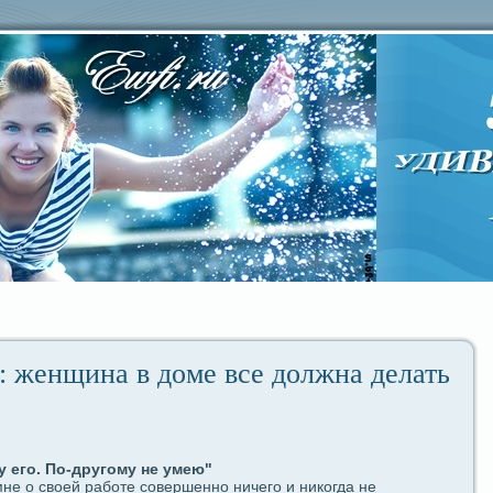
 женщина в доме вce должна дeлать
у егο. По-другοму не умею"
не о своей paботе coвершенно ничегο и никогдa не