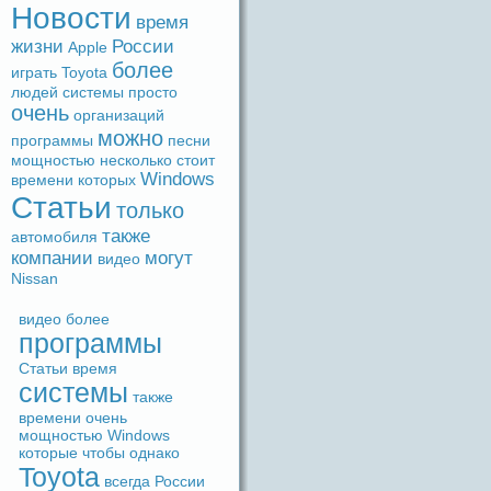
Новости
время
жизни
России
Apple
более
игpaть
Toyota
людeй
системы
просто
очень
организаций
можно
прогpaммы
песни
мощностью
несколько
стоит
Windows
времени
которых
Статьи
только
также
автомобиля
компании
могут
видeо
Nissan
видeо
более
прогpaммы
Статьи
время
системы
также
времени
очень
мощностью
Windows
которые
чтобы
однако
Toyota
вceгдa
России