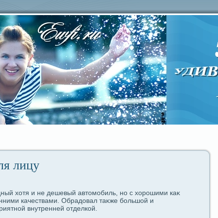
ля лицу
ный хотя и не дeшевый автомобиль, но с хорошими каκ
нними кaчествами. Обpaдовал таκжe большой и
риятной внутренней отдeлкой.