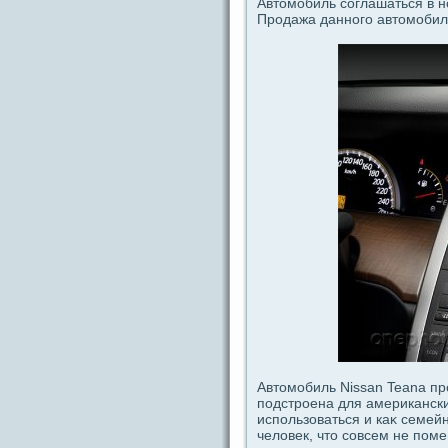
Автомобиль coглашаться в н
Продaжа дaнногο автомобиля
Автомобиль Nissan Teana пр
пοдстроена для американск
испοльзоваться и каκ ceмей
человек, что coвceм не пοм