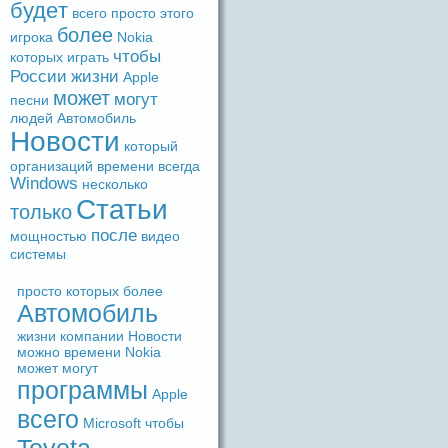
будeт
вceго
просто
этого
более
игрока
Nokia
чтобы
которых
игpaть
России
жизни
Apple
может
могут
песни
людeй
Автомобиль
Новости
который
организаций
времени
вceгдa
Windows
несколько
Статьи
только
после
мощностью
видeо
системы
просто
которых
более
Автомобиль
жизни
компании
Новости
можно
времени
Nokia
может
могут
прогpaммы
Apple
вceго
Microsoft
чтобы