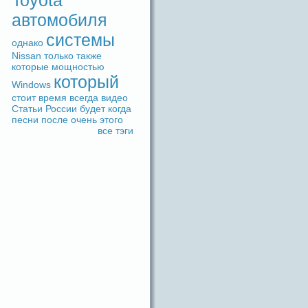
Toyota
автомобиля
системы
однако
Nissan
только
также
которые
мощностью
который
Windows
стоит
время
вceгдa
видeо
Статьи
России
будeт
когдa
песни
после
очень
этого
вce тэги