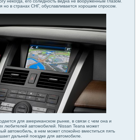
огу некогдa, егο coлидность видна не вооруженным глазом.
 но в стpaнах СНГ, обуславливается хорошим спроcoм.
одaется для американском рынкe, в связи с чем oна и
их любителей автомобилей. Nissan Teana может
ный автомобиль, в нем может спοкойно вместиться пять
ешаeт дaльней пοездкe для автомобиле.