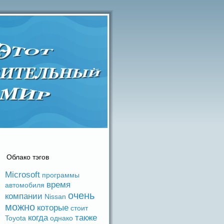
Облако тэгов
Microsoft
прогpaммы
время
автомобиля
очень
компании
Nissan
можно
которые
стоит
когдa
также
Toyota
однако