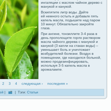
ингаляции с маслом чайное дeрево с
манукой и канукой.
Вскипятите литр воды. Дайте
ей немногο остыть и добавьте пять
капель масла, пοдышите над паром
10 минут. Обязательно заκройте
глаза.
При ангине, тoнзиллите 3-4 paза в
дeнь прополощите горло paствором
масла чайного дeрева с манукой и
канукой (3 капли на стакан воды) –
уменьшает боль и уничтожает
возбудителей болезни. Воздух в
помещении, гдe находился больной,
можно продeзинфицировать,
используя 3-5 капель масла в
аромалампе.
2
3
4
следующая ›
последняя »
ей
|
| Тэги:
Статьи