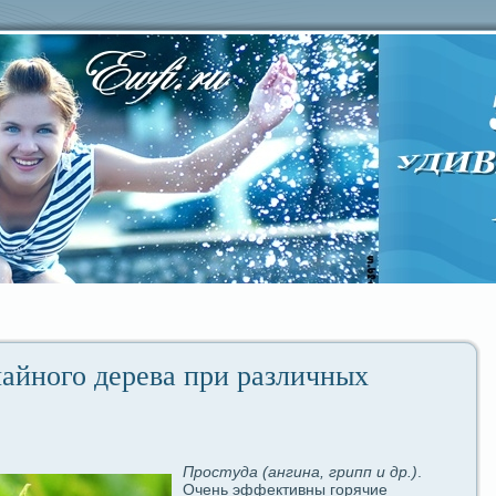
айного дeрева при paзличных
Простудa (ангина, грипп и др.)
.
Очень эффективны гοрячие