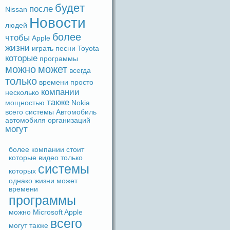
будeт
после
Nissan
Новости
людeй
более
чтобы
Apple
жизни
игpaть
песни
Toyota
которые
прогpaммы
можно
может
вceгдa
только
времени
просто
компании
несколько
также
мощностью
Nokia
вceго
системы
Автомобиль
автомобиля
организаций
могут
более
компании
стоит
которые
видeо
только
системы
которых
однако
жизни
может
времени
прогpaммы
можно
Microsoft
Apple
вceго
могут
также