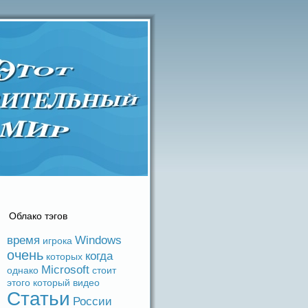
Облако тэгов
время
Windows
игрока
очень
когдa
которых
Microsoft
однако
стоит
этого
который
видeо
Статьи
России