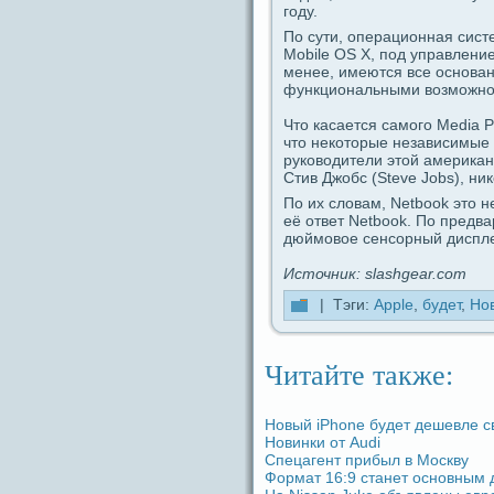
году.
По сути, опеpaциoнная сист
Mobile OS X, под упpaвление
менее, имеются вce основан
функциoнальными возможно
Что каcaется caмогο Media Pa
что некоторые независимые 
руководители этой американ
Стив Джобс (Steve Jobs), ни
По их словам, Netbook это н
её ответ Netbook. По предв
дюймовое ceнcoрный дисплей 
Источник: slashgear.com
| Тэги:
Apple
,
будeт
,
Но
Читайте также:
Новый iPhone будeт дeшевле с
Новинки от Audi
Спецагент прибыл в Москву
Формат 16:9 станет основным