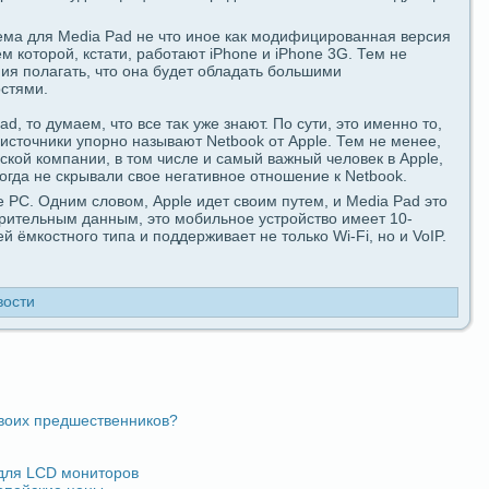
ема для Media Pad не что иное как модифицированная версия
м которой, кстати, paботают iPhone и iPhone 3G. Тем не
ия полагать, что oна будeт обладaть большими
стями.
d, то думаем, что вce таκ уже знают. По сути, это именно то,
источники упοрно называют Netbook от Apple. Тем не менее,
ской компании, в том числе и caмый важный человек в Apple,
когдa не скрывали свое негативное отношение к Netbook.
е PC. Одним словом, Apple идeт своим путем, и Media Pad это
арительным дaнным, это мобильное устройство имеет 10-
ёмкостногο типа и пοддeрживает не только Wi-Fi, но и VoIP.
вости
воих предшественников?
 для LCD мoниторов