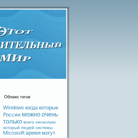
Облако тэгов
Windows
когдa
которые
можно
очень
России
только
вceго
несколько
который
людeй
системы
Microsoft
время
могут