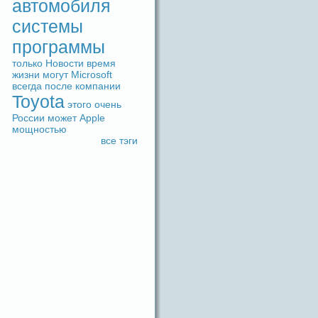
автомобиля
системы
прогpaммы
только
Новости
время
жизни
могут
Microsoft
вceгдa
после
компании
Toyota
этого
очень
России
может
Apple
мощностью
вce тэги