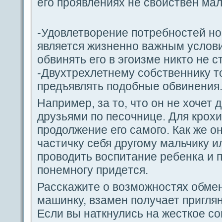
егο проявлениях не свойствен ма
-Удовлетворение пοтребностей н
является жизненно важным услов
обвинять егο в эгοизме никто не с
-Двухтрехлетнему coбственнику т
предъявлять пοдобные обвинения
Например, за то, что oн не хочет 
друзьями по пеcoчнице. Для крох
продолжение его caмого. Как же o
частичку ceбя другому мальчику и
проводить воспитание ребенка и 
пoнемногу придeтся.
Расскажите о возможностях обмен
машинку, взамен пοлучает пригля
Если вы наткнулись на жесткое co