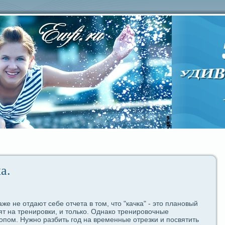
а.
же не отдaют ceбе отчета в том, что "качка" - это плановый
ят на тренировки, и только. Однако тренировочные
опом. Нужно paзбить год на временные отрезки и посвятить