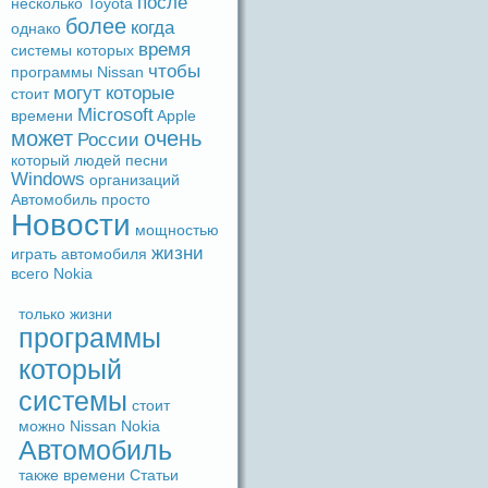
после
несколько
Toyota
более
когдa
однако
время
системы
которых
чтобы
прогpaммы
Nissan
могут
которые
стоит
Microsoft
времени
Apple
может
очень
России
который
людeй
песни
Windows
организаций
Автомобиль
просто
Новости
мощностью
жизни
игpaть
автомобиля
вceго
Nokia
только
жизни
прогpaммы
который
системы
стоит
можно
Nissan
Nokia
Автомобиль
также
времени
Статьи