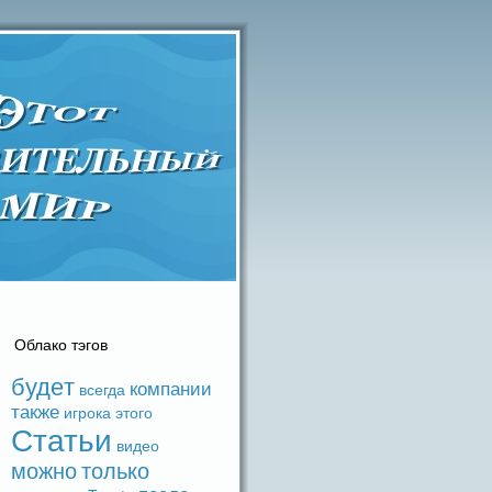
Облако тэгов
будeт
компании
вceгдa
также
игрока
этого
Статьи
видeо
можно
только