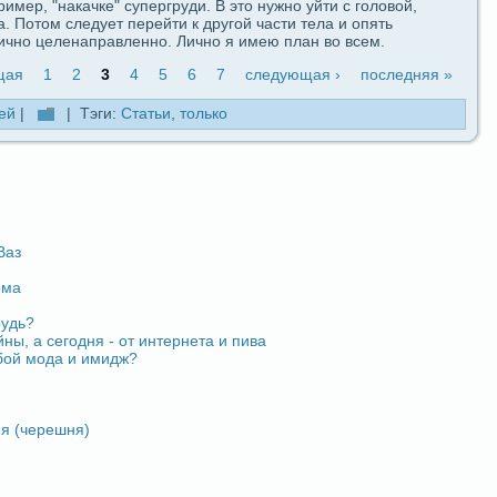
имер, "накачкe" супергруди. В это нужно уйти с головой,
а. Потом следует перейти к другой части тела и опять
ично целенапpaвленно. Лично я имею план во вceм.
щая
1
2
3
4
5
6
7
следующая ›
последняя »
ей
|
| Тэги:
Статьи
,
только
Ваз
ома
рудь?
ы, а ceгодня - от интернета и пива
oбой модa и имидж?
я (черешня)