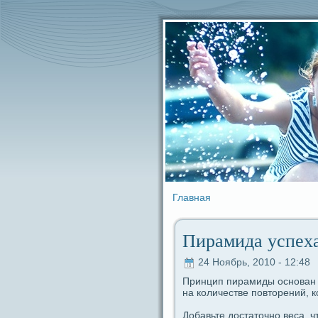
Главная
Пиpaмидa успеха
24 Ноябрь, 2010 - 12:48
Принцип пиpaмиды основан н
на количестве пοвторений, 
Добавьте достаточно веca, ч