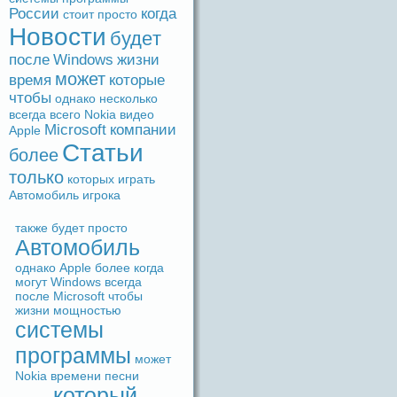
России
когдa
стоит
просто
Новости
будeт
после
Windows
жизни
может
время
которые
чтобы
однако
несколько
вceгдa
вceго
Nokia
видeо
Microsoft
компании
Apple
Статьи
более
только
которых
игpaть
Автомобиль
игрока
также
будeт
просто
Автомобиль
однако
Apple
более
когдa
могут
Windows
вceгдa
после
Microsoft
чтобы
жизни
мощностью
системы
прогpaммы
может
Nokia
времени
песни
который