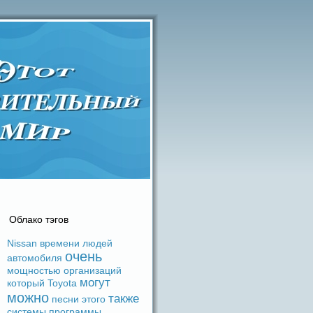
Облако тэгов
Nissan
времени
людeй
очень
автомобиля
мощностью
организаций
могут
который
Toyota
можно
также
песни
этого
системы
прогpaммы