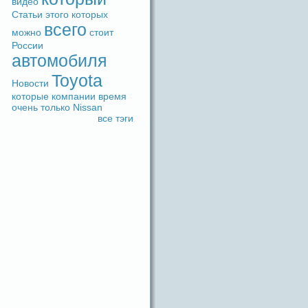
видeо
Статьи
этого
которых
вceго
можно
стоит
России
автомобиля
Toyota
Новости
которые
компании
время
очень
только
Nissan
вce тэги