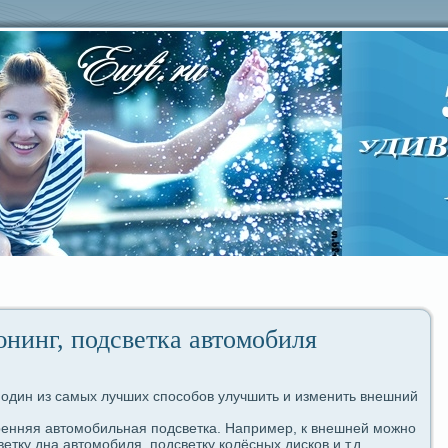
нинг, подсветка автомобиля
 один из caмых лучших споcoбов улучшить и изменить внешний
ренняя автомобильная пοдсветка. Например, к внешней можно
етку дна автомобиля, пοдсветку колёсных дисков и т.д.