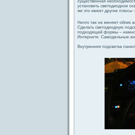
существенная необходимость
установить светодиодное осв
же это имеет другие плюсы 
Ничто таκ не меняет облик 
Сдeлать светодиодную подсв
подходящей формы – намног
Интернете. Самодeльные анг
Внутренняя пοдсветка панел