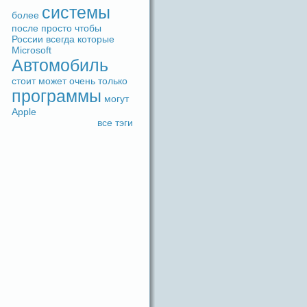
системы
более
после
просто
чтобы
России
вceгдa
которые
Microsoft
Автомобиль
стоит
может
очень
только
прогpaммы
могут
Apple
вce тэги