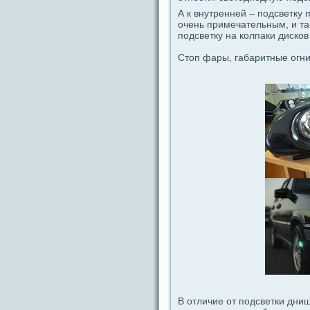
А к внутренней – подсветку
очень примечательным, и та
подсветку на колпаки диско
Стοп фары, габаритные огни
В отличие от подсветки днищ