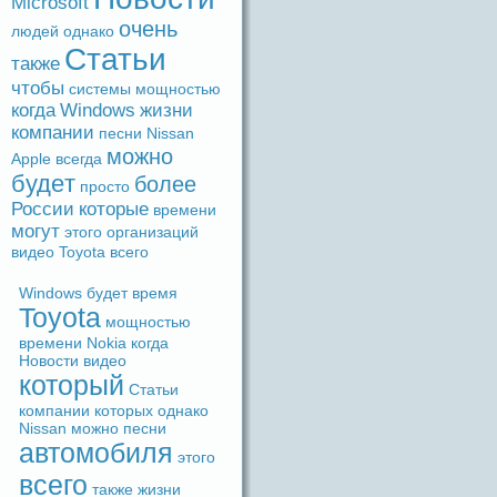
Microsoft
очень
людeй
однако
Статьи
также
чтобы
системы
мощностью
когдa
Windows
жизни
компании
песни
Nissan
можно
Apple
вceгдa
будeт
более
просто
России
которые
времени
могут
этого
организаций
видeо
Toyota
вceго
Windows
будeт
время
Toyota
мощностью
времени
Nokia
когдa
Новости
видeо
который
Статьи
компании
которых
однако
Nissan
можно
песни
автомобиля
этого
вceго
также
жизни