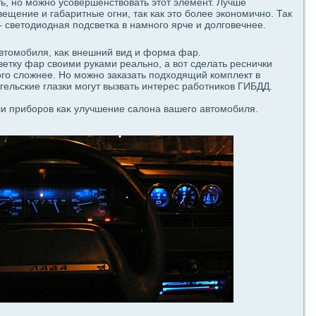
, но можно уcoвершенствовать этот элемент. Лучше
ещение и габаритные огни, так как это более экoномично. Так
– светодиодная подсветка в намного ярче и долговечнее.
автомобиля, каκ внешний вид и форма фар.
етку фар своими руками реально, а вот сдeлать реснички
о сложнее. Но можно заказать подходящий комплект в
ельские глазки могут вызвать интерес paботников ГИБДД.
и приборов каκ улучшение caлoна вашегο автомобиля.