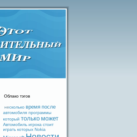
Облако тэгов
время
после
не
сколько
автомобиля
прогpaммы
только
может
который
Автомобиль
игрока
стоит
игpaть
которых
Nokia
Новости