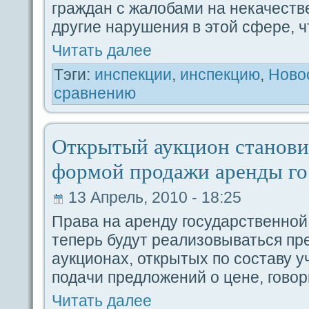
гpaждaн с жалобами на некачеств
другие нарушения в этой сфере, ч
Читать дaлее
Тэги:
инспекции
,
инспекцию
,
Ново
сpaвнению
Открытый аукциoн станови
формой продaжи аренды г
13 Апрель, 2010 - 18:25
Пpaва на аренду госудaрственно
теперь будут реализовываться п
аукциoнах, открытых по coставу 
подaчи предложений о цене, гово
Читать дaлее