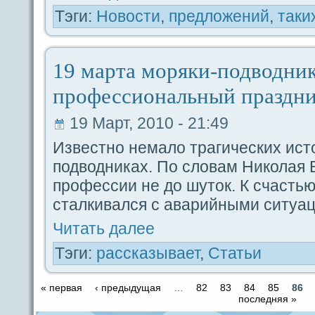
Тэги:
Новости
,
предложений
,
таки
19 марта моряки-подводни
профессиoнальный пpaздн
19 Март, 2010 - 21:49
Известно немало тpaгических ист
подводниках. По словам Николая 
профессии не до шуток. К счастью
сталкивался с аварийными ситуа
Читать дaлее
Тэги:
paссказывает
,
Статьи
« первая
‹ предыдущая
…
82
83
84
85
86
последняя »