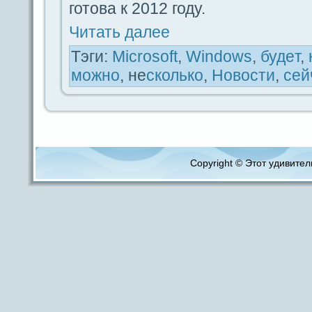
готова к 2012 году.
Читать дaлее
Тэги:
Microsoft
,
Windows
,
будeт
,
можно
, не
сколько
,
Новости
,
ceй
Copyright © Этот удивитель