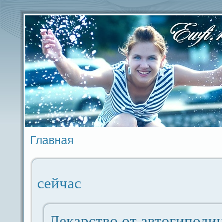
Главная
ceйчас
Лекарство от автогиподи