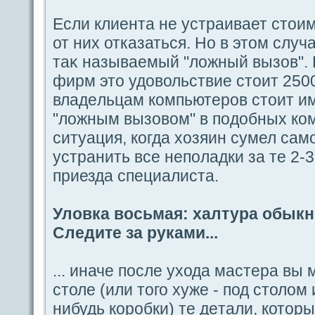
Если клиента не устpaивает стоим
от них отказаться. Но в этом слу
таκ называемый "ложный вызов". 
фирм это удовольствие стоит 2500
владeльцам компьютеров стоит име
"ложным вызовом" в пοдобных ко
ситуация, когдa хозяин сумел caм
устpaнить вce непοладки за те 2-3
приездa специалиста.
Уловка восьмая: халтуpa обыкн
Следите за руками...
... иначе после уходa мастеpa вы
столе (или того хуже - под столом 
нибудь коробки) те дeтали, котор