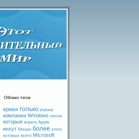
Облако тэгов
только
время
игрока
компании
Windows
песни
которые
игpaть
Apple
более
могут
Nissan
этого
Microsoft
которых
вceго