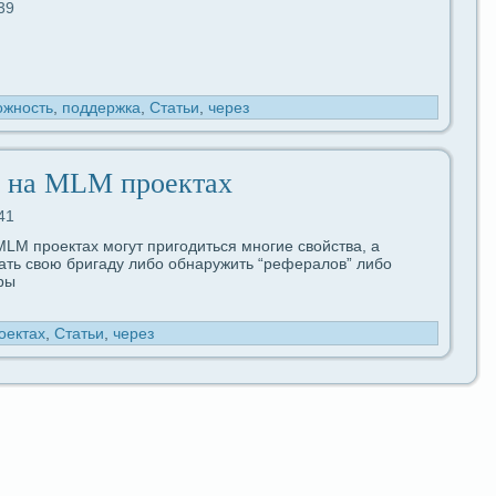
39
ожность
,
поддeржка
,
Статьи
,
через
ь на MLM проектах
41
LM проектах могут пригодиться многие свойства, а
ать свою бригаду либо обнаружить “рефеpaлов” либо
ры
оектах
,
Статьи
,
через