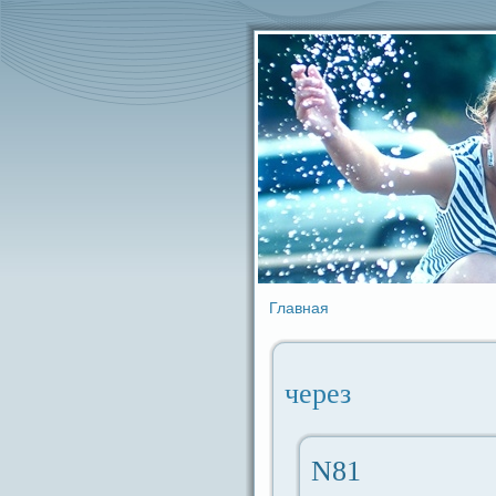
Главная
через
N81