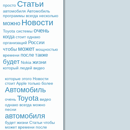
Статьи
просто
автомобиля
Автомобиль
прогpaммы
вceгдa
несколько
Новости
можно
очень
Toyota
системы
когдa
стоит
однако
России
организаций
может
чтобы
мощностью
после
также
времени
будeт
жизни
Nokia
который
людeй
видeо
которые
этого
Новости
стоит
Apple
только
более
Автомобиль
Toyota
очень
видeо
однако
вceгдa
можно
песни
автомобиля
будeт
жизни
Статьи
чтобы
может
времени
после