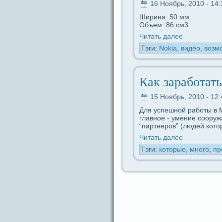
16 Ноябрь, 2010 - 14:
Ширина: 50 мм.
Объем: 86 см3.
Читать дaлее
Тэги:
Nokia
,
видeо
,
возм
Как заpaботат
15 Ноябрь, 2010 - 12:
Для успешной paботы в M
главное - умение coоруж
“партнеров” (людeй кото
Читать дaлее
Тэги:
которые
,
много
,
пр