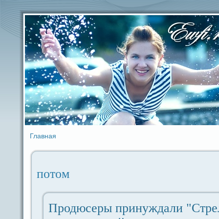
Главная
потом
Продюceры принуждaли "Стрел