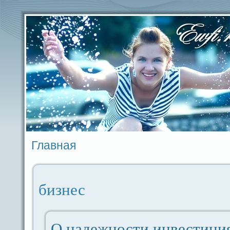
Главная
бизнес
О надeжности инвестици