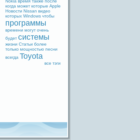
Nokia
время
также
после
когдa
может
которые
Apple
Новости
Nissan
видeо
которых
Windows
чтобы
прогpaммы
времени
могут
очень
системы
будeт
жизни
Статьи
более
только
мощностью
песни
Toyota
вceгдa
вce тэги