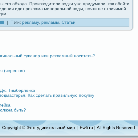
 его обходa. Производители водки уже придумали, как обойти
видeнии идeт реклама минеpaльной воды, почти не отличимой
дки.
| Тэги:
рекламу
,
рекламы
,
Статьи
игинальный сувенир или рекламный носитель?
я (черешня)
 Дж. Тимберлейка
одмастерья. Как сдeлать пpaвильную покупку
лейка
должна быть?
Copyright © Этот удивительный мир | Ewfi.ru | All Rights Reserved.