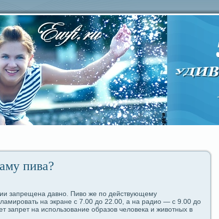
ламу пива?
нии запрещена дaвно. Пиво же по дeйствующему
ламировать на экpaне с 7.00 до 22.00, а на paдио — с 9.00 до
ет запрет на использование обpaзов человека и животных в