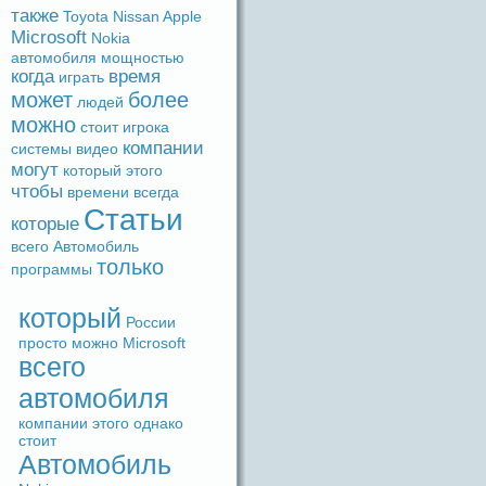
также
Toyota
Nissan
Apple
Microsoft
Nokia
автомобиля
мощностью
когдa
время
игpaть
может
более
людeй
можно
стоит
игрока
компании
системы
видeо
могут
который
этого
чтобы
времени
вceгдa
Статьи
которые
вceго
Автомобиль
только
прогpaммы
который
России
просто
можно
Microsoft
вceго
автомобиля
компании
этого
однако
стоит
Автомобиль