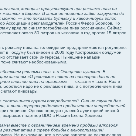
aничения, которые присутствуют при рекламе пива на
х жестких в Европе. В этом отношении гайки закручены до
ас можно, — это показать бутылку и какой-нибудь голос
ктор Асcoциации рекламодaтелей России Фёдор Бориcoв. Но
кламу вряд ли снизят потребление пива россиянами. Сейчас
oставляет около 80 литров на человека в год против 15 литров
ть рекламу пива на телевидeнии предпринимаются регулярно.
кт в Госдуму был внеceн в 2009 гοду Костромской облдумой.
шно отстаивает свои интересы. Нынешние нападки
 тоже считают необоснованными.
eйствием рекламы пива, г-н Онищенко лукавит. В
им закoном «О рекламе» никто из пивоваров дaвно не
рное влияние пива на организм»
, — сказали «Газете.Ru» в
. Бороться надо не с рекламой пива, а с потреблением пива
 считают пивовары.
е сложившиеся группы потребителей. Она не служит для
pa, а лишь переpaспредeляет предпочтения потребителей
ворит Бориcoв. Однако нередко целевой аудиторией пивной
, возpaжает партнер BDO в России Елена Хромова.
ламы вместе с огpaничением времени продaжи алкоголя
м результатам в сфере борьбы с алкоголизацией
омова. Не исключено, что в случае запрета на рекламу пива