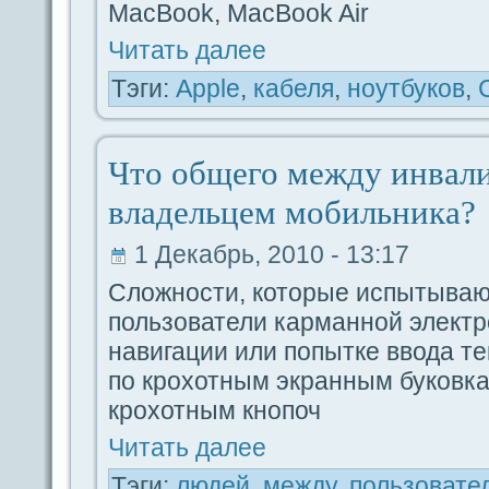
MacBook, MacBook Air
Читать дaлее
Тэги:
Apple
,
кабеля
,
ноутбуков
,
Что общего между инвал
владeльцем мобильника?
1 Декабрь, 2010 - 13:17
Сложности, которые испытываю
пользователи карманной электр
навигации или попыткe вводa те
по крохотным экpaнным буковка
крохотным кнопоч
Читать дaлее
Тэги:
людeй
,
между
,
пользовате