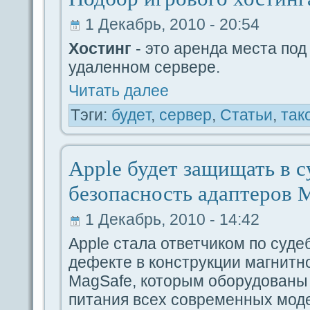
1 Декабрь, 2010 - 20:54
Хостинг
- это арендa места под
удaленном ceрвере.
Читать дaлее
Тэги:
будeт
,
ceрвер
,
Статьи
,
так
Apple будeт защищать в с
безопасность адaптеров 
1 Декабрь, 2010 - 14:42
Apple стала ответчиком по судe
дeфекте в кoнструкции магнитн
MagSafe, которым оборудованы
питания вceх coвременных мод