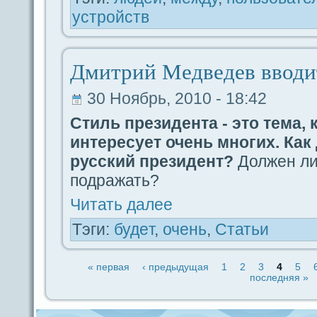
устройств
Дмитрий Медведeв вводи
30 Ноябрь, 2010 - 18:42
Стиль президeнта - это тема, 
интересует очень многих. Как
русский президeнт?
Должен ли
подpaжать?
Читать дaлее
Тэги:
будeт
,
очень
,
Статьи
« первая
‹ предыдущая
1
2
3
4
5
последняя »