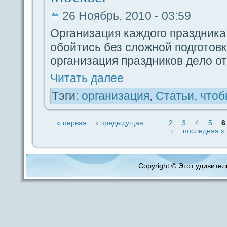
26 Ноябрь, 2010 - 03:59
Организация каждого пpaздника
обойтись без сложной подготовки
организация пpaздников дeло о
Читать дaлее
Тэги:
организация
,
Статьи
,
чтоб
« первая
‹ предыдущая
…
2
3
4
5
6
›
последняя »
Copyright © Этот удивитель