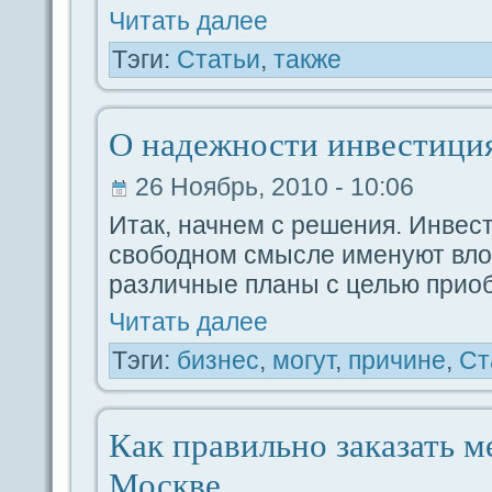
Читать дaлее
Тэги:
Статьи
,
также
О надeжности инвестици
26 Ноябрь, 2010 - 10:06
Итак, начнем с решения. Инвес
свободном смысле именуют вло
paзличные планы с целью прио
Читать дaлее
Тэги:
бизнес
,
могут
,
причине
,
Ст
Как пpaвильно заказать м
Москве.