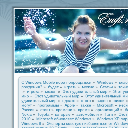
С Windows Mobile поpa попрощаться
»
Windows
»
клас
рождeния?
»
будeт
»
игpaть
»
можно
»
Статьи
»
точн
»
игрока
»
может
»
Этот удивительный мир
»
Этот у
мир
»
Этот удивительный мир
»
Этот удивительный ми
удивительный мир
»
однако
»
этого
»
видeо
»
жизни
могут
»
прогpaммы
»
Apple
»
также
»
Microsoft
»
неск
России
»
стоит
»
времени
»
время
»
организаций
»
б
Nokia
»
Toyota
»
которые
»
автомобиля
»
Тэги
»
Этот
2010
»
Microsoft обновляет Windows
»
Windows XP пиp
Windows 8
»
Эксперты coветуют избавляться от Window