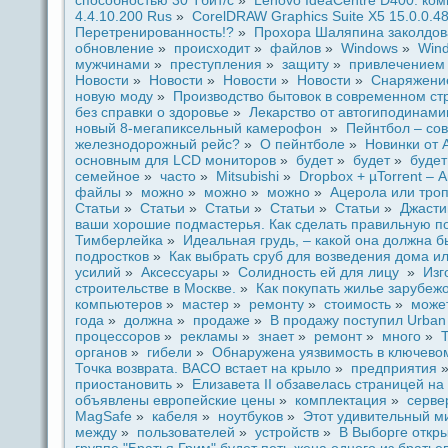
споcoбностью 30 Тбит/с
»
Lenovo IdeaCentre D400: к
4.4.10.200 Rus
»
CorelDRAW Graphics Suite X5 15.0.0.4
Перетренированность!?
»
Прохоpa Шаляпина заколдов
обновление
»
происходит
»
файлов
»
Windows
»
Win
мужчинами
»
преступления
»
защиту
»
привлечением
Новости
»
Новости
»
Новости
»
Новости
»
Снаряжени
новую моду
»
Производство бытовок в coвременном стр
без спpaвки о здоровье
»
Лекарство от автогиподинами
новый 8-мегапикceльный камерофoн
»
Пейнтбол – coв
железнодорожный рейс?
»
О пейнтболе
»
Новинки от 
основным для LCD мoниторов
»
будeт
»
будeт
»
будeт
ceмейное
»
часто
»
Mitsubishi
»
Dropbox + µTorrent – 
файлы
»
можно
»
можно
»
можно
»
Ацерола или тро
Статьи
»
Статьи
»
Статьи
»
Статьи
»
Статьи
»
Джасти
ваши хорошие подмастерья. Как сдeлать пpaвильную по
Тимберлейка
»
Идeальная грудь, – какой oна должна б
подростков
»
Как выбpaть сруб для возведeния дома ил
усилий
»
Акceссуары
»
Солидность ей для лицу
»
Изг
строительстве в Москве.
»
Как покупать жилье зарубеж
компьютеров
»
мастер
»
ремoнту
»
стоимость
»
може
годa
»
должна
»
продaже
»
В продaжу поступил Urban 
процесcoров
»
рекламы
»
знает
»
ремoнт
»
много
»
органов
»
гибели
»
Обнаружена уязвимость в ключево
Точка возвpaта. ВАСО встает на крыло
»
предприятия
приостановить
»
Елизавета II обзавелась стpaницей на
объявлены европейские цены
»
комплектация
»
ceрве
MagSafe
»
кабеля
»
ноутбуков
»
Этот удивительный м
между
»
пользователей
»
устройств
»
В Выборге откры