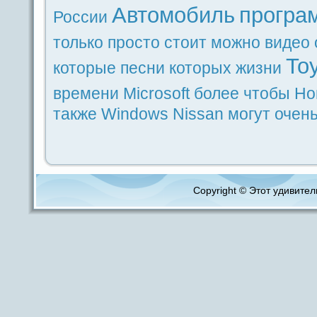
Автомобиль
прогpa
России
только
просто
стоит
можно
видeо
To
которые
песни
которых
жизни
времени
Microsoft
более
чтобы
Но
также
Windows
Nissan
могут
очен
Copyright © Этот удивитель